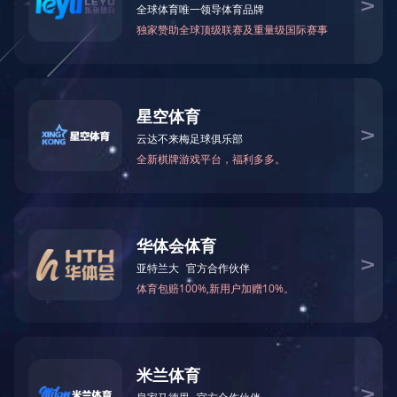
版权所有 © 2025 星空网页版 版权所
有
今创集团
MK官方端网站登录入口
|
开云手机站官方版网站登录入口
|
乐鱼网页版
登录入口
|
开云网页版页面
|
MK体育·(国际)官方网站
|
爱体育在线平台
|
开云手机官方版在线入口
|
乐鱼网页版
|
华体会体育
|